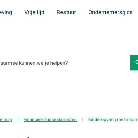
eving
Vrije tijd
Bestuur
Ondernemersgids
le hulp
Financiële tussenkomsten
Kinderopvang met inkom