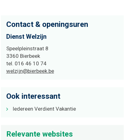
Contact & openingsuren
Dienst Welzijn
Adres
Speelpleinstraat 8
,
3360
Bierbeek
tel.
016 46 10 74
E-
welzijn@bierbeek.be
mail
Ook interessant
Iedereen Verdient Vakantie
Relevante websites