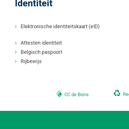
Identiteit
Of
Elektronische identiteitskaart (eID)
ben
je
Attesten identiteit
op
Belgisch paspoort
zoek
Rijbewijs
naar
...
Re
CC de Borre