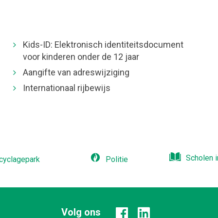
Naar
content
Kids-ID: Elektronisch identiteitsdocument
voor kinderen onder de 12 jaar
Aangifte van adreswijziging
Internationaal rijbewijs
Scholen i
cyclagepark
Politie
Volg ons
Facebook
Linkedin