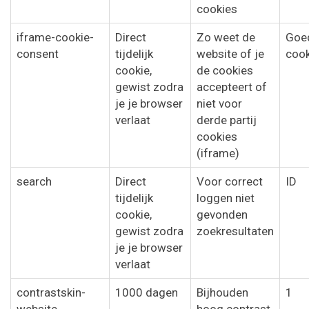
cookies
iframe-cookie-
Direct
Zo weet de
Goe
consent
tijdelijk
website of je
cook
cookie,
de cookies
gewist zodra
accepteert of
je je browser
niet voor
verlaat
derde partij
cookies
(iframe)
search
Direct
Voor correct
ID
tijdelijk
loggen niet
cookie,
gevonden
gewist zodra
zoekresultaten
je je browser
verlaat
contrastskin-
1000 dagen
Bijhouden
1