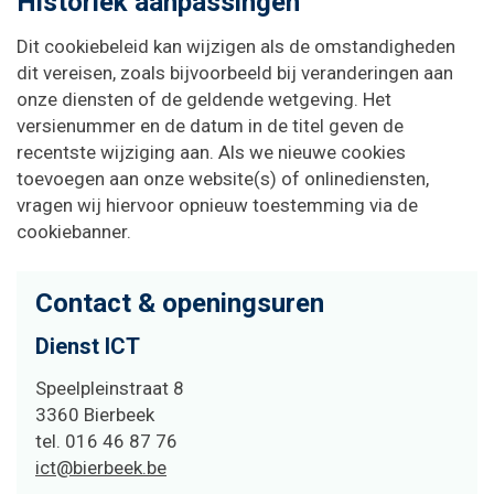
Historiek aanpassingen
Dit cookiebeleid kan wijzigen als de omstandigheden
dit vereisen, zoals bijvoorbeeld bij veranderingen aan
onze diensten of de geldende wetgeving. Het
versienummer en de datum in de titel geven de
recentste wijziging aan. Als we nieuwe cookies
toevoegen aan onze website(s) of onlinediensten,
vragen wij hiervoor opnieuw toestemming via de
cookiebanner.
Contact & openingsuren
Dienst ICT
Adres
Speelpleinstraat 8
,
3360
Bierbeek
tel.
016 46 87 76
E-
ict@bierbeek.be
mail