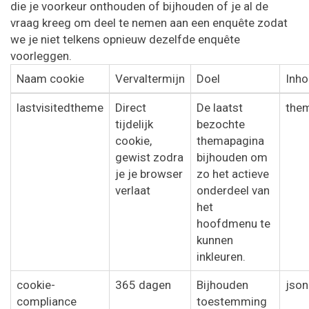
die je voorkeur onthouden of bijhouden of je al de
vraag kreeg om deel te nemen aan een enquête zodat
we je niet telkens opnieuw dezelfde enquête
voorleggen.
Naam cookie
Vervaltermijn
Doel
Inh
lastvisitedtheme
Direct
De laatst
them
tijdelijk
bezochte
cookie,
themapagina
gewist zodra
bijhouden om
je je browser
zo het actieve
verlaat
onderdeel van
het
hoofdmenu te
kunnen
inkleuren.
cookie-
365 dagen
Bijhouden
json
compliance
toestemming