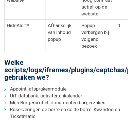
website
hoog contrast
actief op de
website
HideAlert*
Afhankelijk
Popup
1
van inhoud
verbergen bij
popup
volgend
bezoek
Welke
scripts/logs/iframes/plugins/captchas/
gebruiken we?
Appoint: afsprakenmodule
UiT-databank: activiteitenkalender
Mijn Burgerprofiel: documenten burgerzaken
Reserveringen de borre en cc de borre: Kwandoo en
Ticketmatic