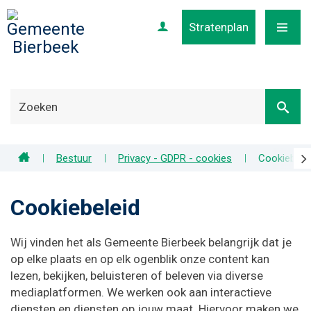
Stratenplan
Profiel
MENU
scr
Home
Bestuur
Privacy - GDPR - cookies
Cookiebele
naa
lin
Cookiebeleid
Wij vinden het als Gemeente Bierbeek belangrijk dat je
op elke plaats en op elk ogenblik onze content kan
lezen, bekijken, beluisteren of beleven via diverse
mediaplatformen. We werken ook aan interactieve
diensten en diensten op jouw maat. Hiervoor maken we