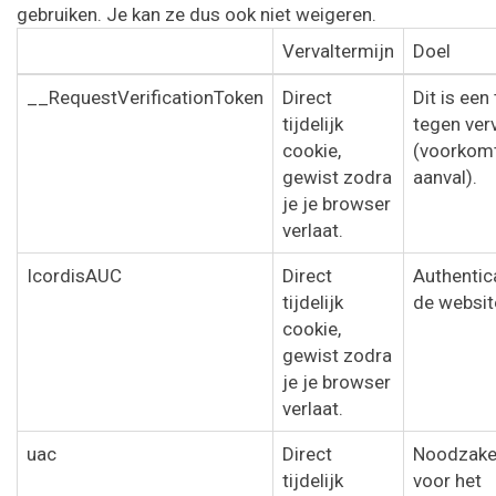
gebruiken. Je kan ze dus ook niet weigeren.
Vervaltermijn
Doel
__RequestVerificationToken
Direct
Dit is een
tijdelijk
tegen ver
cookie,
(voorkom
gewist zodra
aanval).
je je browser
verlaat.
IcordisAUC
Direct
Authentic
tijdelijk
de websit
cookie,
gewist zodra
je je browser
verlaat.
uac
Direct
Noodzakel
tijdelijk
voor het