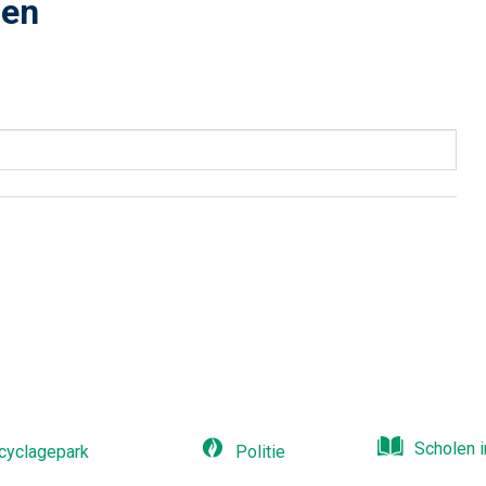
den
Naar
content
Scholen i
cyclagepark
Politie