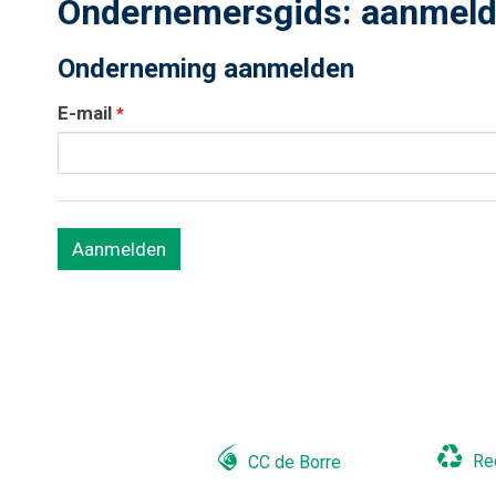
Ondernemersgids: aanmel
Onderneming aanmelden
E-mail
*
Re
CC de Borre