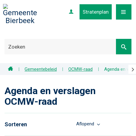
Stratenplan
Profiel
MENU
scr
Home
Gemeentebeleid
OCMW-raad
Agenda en ver
naa
lin
Agenda en verslagen
OCMW-raad
Sorteren
Aflopend