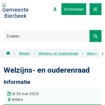
Stratenplan
Profiel
MENU
scr
Home
Welzijn
Welzijns- en Ouderenraad
Agenda en 
naa
lin
Welzijns- en ouderenraad
Informatie
di 30 mei 2023
elders