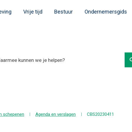
eving
Vrije tijd
Bestuur
Ondernemersgids
en schepenen
Agenda en verslagen
CBS20230411