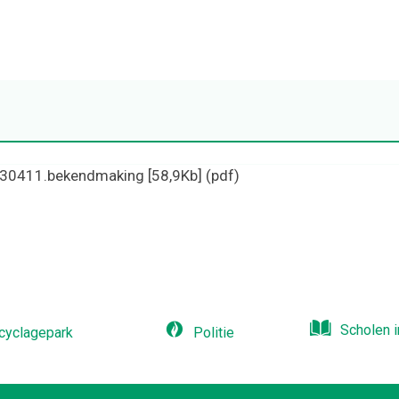
Naar
content
30411.bekendmaking
[58,9Kb]
(pdf)
Scholen i
cyclagepark
Politie