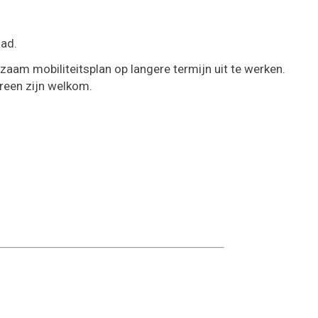
Naar
content
aad.
aam mobiliteitsplan op langere termijn uit te werken.
reen zijn welkom.