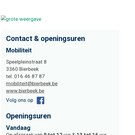
Contact & openingsuren
Mobiliteit
Adres
Speelpleinstraat 8
,
3360
Bierbeek
tel.
016 46 87 87
E-
mobiliteit@bierbeek.be
mail
Website
www.bierbeek.be
Facebook
Volg ons op
Openingsuren
Vandaag
Op afspraak van
9
tot
12
uur
&
13
tot
16
uur