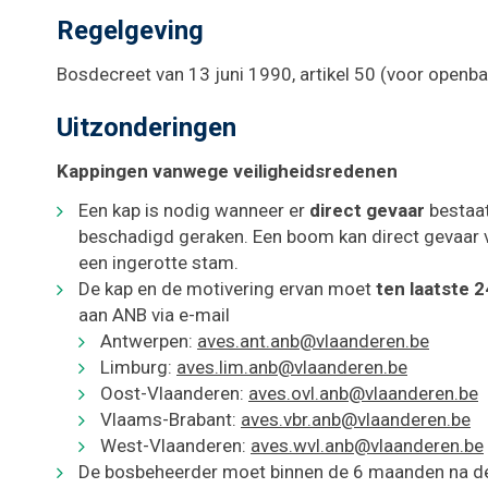
Regelgeving
Bosdecreet van 13 juni 1990, artikel 50 (voor openba
Uitzonderingen
Kappingen vanwege veiligheidsredenen
Een kap is nodig wanneer er
direct gevaar
bestaa
beschadigd geraken. Een boom kan direct gevaar v
een ingerotte stam.
De kap en de motivering ervan moet
ten laatste 2
aan ANB via e-mail
Antwerpen:
aves.ant.anb@vlaanderen.be
Limburg:
aves.lim.anb@vlaanderen.be
Oost-Vlaanderen:
aves.ovl.anb@vlaanderen.be
Vlaams-Brabant:
aves.vbr.anb@vlaanderen.be
West-Vlaanderen:
aves.wvl.anb@vlaanderen.be
De bosbeheerder moet binnen de 6 maanden na d