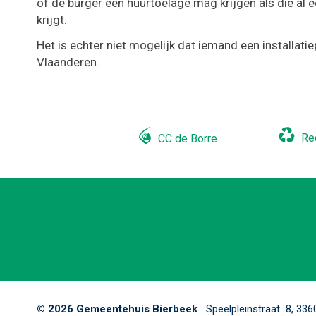
of de burger een huurtoelage mag krijgen als die al
krijgt.
Het is echter niet mogelijk dat iemand een installat
Vlaanderen.
Re
CC de Borre
Adres
,
© 2026 Gemeentehuis Bierbeek
Speelpleinstraat 8,
336