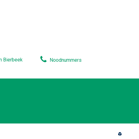
n Bierbeek
Noodnummers
lcp.nv