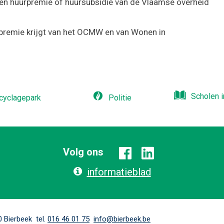
 een huurpremie of huursubsidie van de Vlaamse overheid
iepremie krijgt van het OCMW en van Wonen in
Scholen i
cyclagepark
Politie
Volg ons
Facebook
Linkedin
informatieblad
tel.
E-
0
Bierbeek
016 46 01 75
info@bierbeek.be