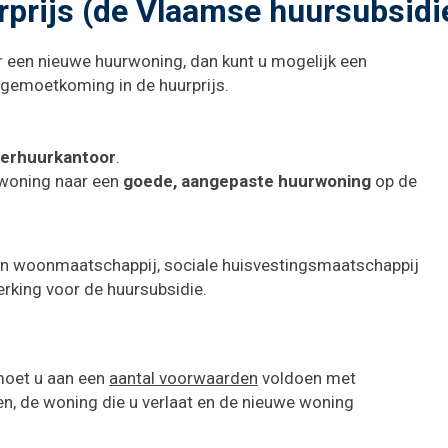
prijs (de Vlaamse huursubsidi
Naar
content
r een nieuwe huurwoning, dan kunt u mogelijk een
egemoetkoming in de huurprijs.
verhuurkantoor
.
 woning naar een
goede, aangepaste huurwoning
op de
een woonmaatschappij, sociale huisvestingsmaatschappij
rking voor de huursubsidie.
moet u aan een
aantal voorwaarden
voldoen met
, de woning die u verlaat en de nieuwe woning