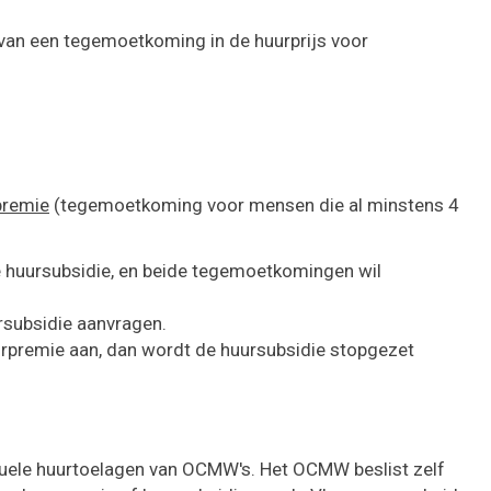
g van een tegemoetkoming in de huurprijs voor
premie
(tegemoetkoming voor mensen die al minstens 4
 huursubsidie, en beide tegemoetkomingen wil
ursubsidie aanvragen.
huurpremie aan, dan wordt de huursubsidie stopgezet
uele huurtoelagen van OCMW's. Het OCMW beslist zelf