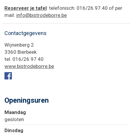
Reserveer je tafel
: telefonisch: 016/26.97.40 of per
mail:
info@bistrodeborre.be
Contactgegevens
Adres
Wijnenberg 2
,
3360
Bierbeek
tel.
016/26 97 40
Website
www.bistrodeborre.be
Facebook
Openingsuren
maandag
gesloten
dinsdag