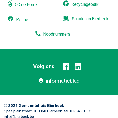
Recyclagepark
CC de Borre
Scholen in Bierbeek
Politie
Noodnummers
Volg ons
Facebook
Linkedin
informatieblad
© 2026 Gemeentehuis Bierbeek
Adres
,
tel.
E-
Speelpleinstraat 8,
3360
Bierbeek
016 46 01 75
mail
info@bierbeek.be