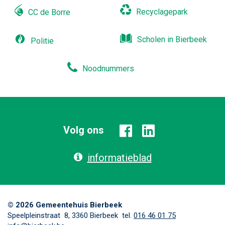
Recyclagepark
CC de Borre
Scholen in Bierbeek
Politie
Noodnummers
Volg ons
Facebook
Linkedin
informatieblad
© 2026 Gemeentehuis Bierbeek
Adres
,
tel.
E-
Speelpleinstraat 8,
3360
Bierbeek
016 46 01 75