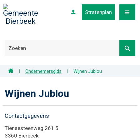
Stratenplan
Profiel
MENU
Home
Ondernemersgids
Wijnen Jublou
Wijnen Jublou
Contactgegevens
Adres
Tiensesteenweg 261 5
,
3360
Bierbeek