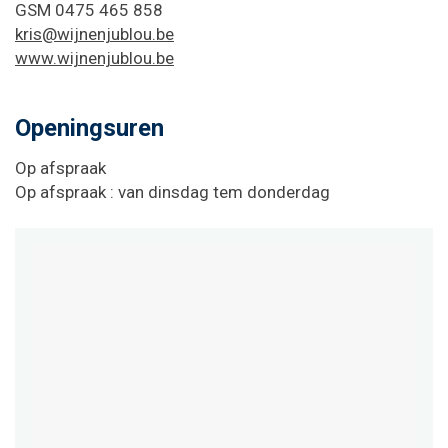
GSM
0475 465 858
Naar
E-
kris@wijnenjublou.be
content
mail
Website
www.wijnenjublou.be
Openingsuren
Op afspraak
Op afspraak : van dinsdag tem donderdag