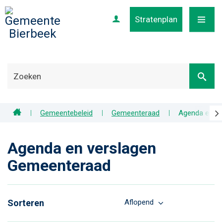
Stratenplan
Profiel
MENU
scr
Home
Gemeentebeleid
Gemeenteraad
Agenda en v
naa
lin
Agenda en verslagen
Gemeenteraad
Sorteren
Aflopend