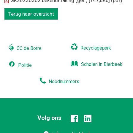
GR20230302.bekendmaking (get.)
[147,6Kb]
(pdf)
Terug naar overzicht
Recyclagepark
CC de Borre
Scholen in Bierbeek
Politie
Noodnummers
Volg ons
Facebook
Linkedin