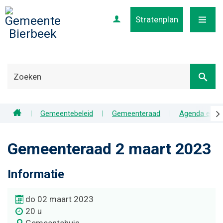
Stratenplan
Profiel
MENU
scr
Home
Gemeentebeleid
Gemeenteraad
Agenda en ve
naa
lin
Gemeenteraad 2 maart 2023
Informatie
do 02 maart 2023
20 u